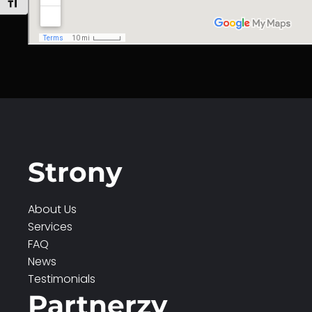
Toggle Font size
Strony
About Us
Services
FAQ
News
Testimonials
Partnerzy