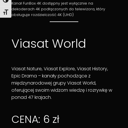
Toggle High Contrast
Kanał FunBox 4K dostępny jest wyłącznie na
dekoderach 4K podłączonych do telewizora, który
Toggle Font size
obsługuje rozdzielczość 4K (UHD)
Viasat World
Viasat Nature, Viasat Explore, Viasat History,
Epic Drama – kanały pochodzące z
międzynarodowej grupy Viasat World,
oferującej swoim widzom wiedzę i rozrywkę w
ponad 47 krajach.
CENA: 6 zł