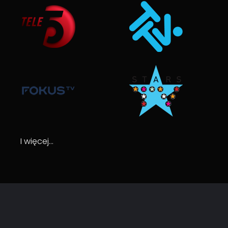
I więcej…