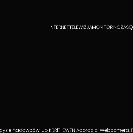
INTERNET
TELEWIZJA
MONITORING
ZASI
yzje nadawców lub KRRiT. EWTN Adoracja, Webcamera, FEN