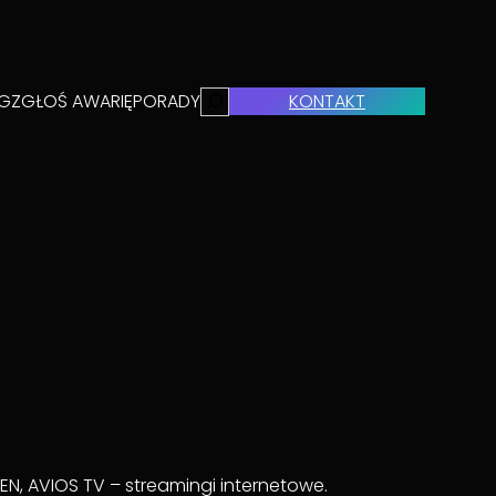
Search
ĘG
ZGŁOŚ AWARIĘ
PORADY
KONTAKT
, AVIOS TV – streamingi internetowe.