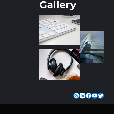
Gallery
Instagram
LinkedIn
Faceboo
YouTu
Twitt