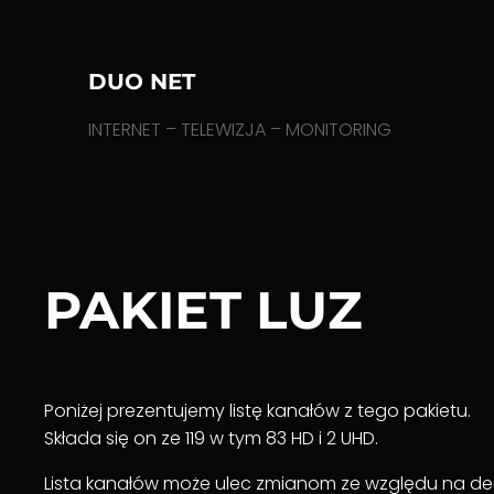
Przejdź
do
treści
DUO NET
INTERNET – TELEWIZJA – MONITORING
PAKIET LUZ
Poniżej prezentujemy listę kanałów z tego pakietu.
Składa się on ze 119 w tym 83 HD i 2 UHD.
Lista kanałów może ulec zmianom ze względu na dec